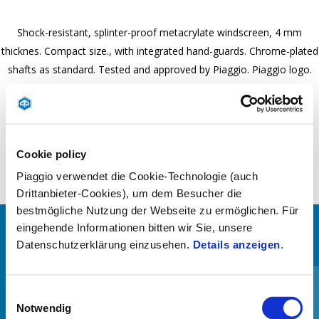
Shock-resistant, splinter-proof metacrylate windscreen, 4 mm
thicknes. Compact size., with integrated hand-guards. Chrome-plated
shafts as standard. Tested and approved by Piaggio. Piaggio logo.
For Piaggio Medley from MY19.
Cookie policy
Piaggio verwendet die Cookie-Technologie (auch
Drittanbieter-Cookies), um dem Besucher die
bestmögliche Nutzung der Webseite zu ermöglichen. Für
eingehende Informationen bitten wir Sie, unsere
ALLES ANZEIGEN
Datenschutzerklärung einzusehen.
Details anzeigen
.
Item
1
of
6
Einwilligungsauswahl
Notwendig