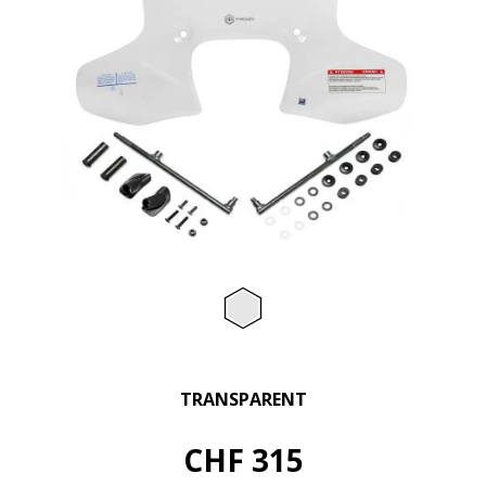
Item
1
of
Transparent
1
TRANSPARENT
CHF 315