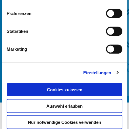
Präferenzen
Statistiken
Zurück
W
Marketing
BRAKE DISC LOCK WITH
KIT I
INTERGRATED ELECTRONIC ALARM
MU
Einstellungen
CHF 73
Cookies zulassen
Auswahl erlauben
Nur notwendige Cookies verwenden
Item
1