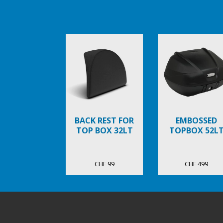
Item
1
of
6
BACK REST FOR
EMBOSSED
TOP BOX 32LT
TOPBOX 52L
CHF 99
CHF 499
Footer