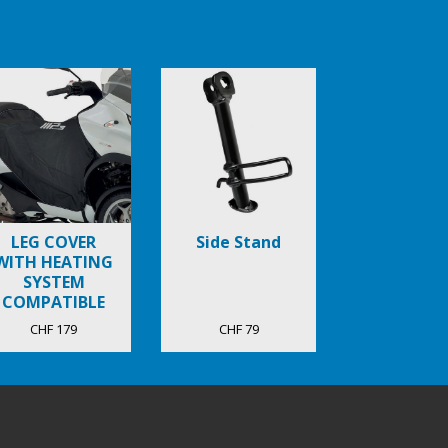
LEG COVER
Side Stand
WITH HEATING
SYSTEM
COMPATIBLE
CHF 179
CHF 79