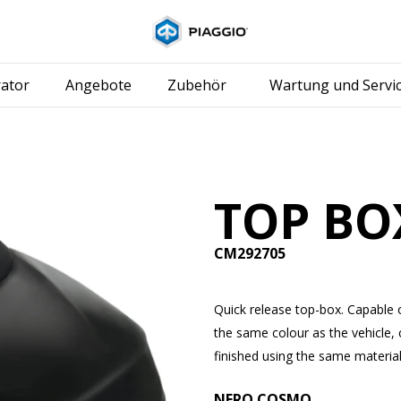
Skip to content
ator
Angebote
Zubehör
Wartung und Servi
TOP BO
CM292705
Quick release top-box. Capable 
the same colour as the vehicle,
finished using the same material
NERO COSMO