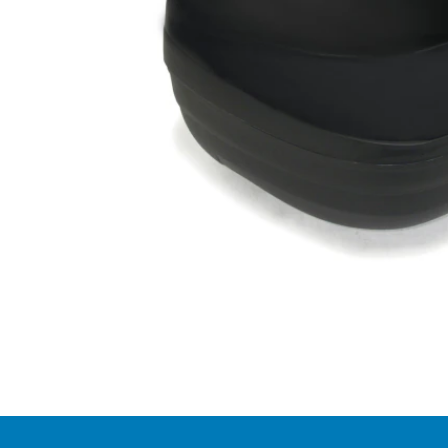
Item
1
of
1