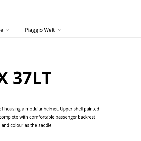
ce
Piaggio Welt
X 37LT
of housing a modular helmet. Upper shell painted
 complete with comfortable passenger backrest
 and colour as the saddle.