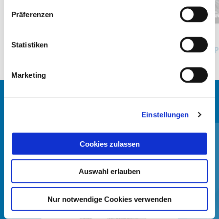
Zurück
W
Präferenzen
Grigio Astrale
Nero Abisso
Statistiken
Piaggio Medley 125
P
CHF 3'995
Marketing
ALLES ANZEIGEN
Einstellungen
Item
1
of
6
Cookies zulassen
Auswahl erlauben
Nur notwendige Cookies verwenden