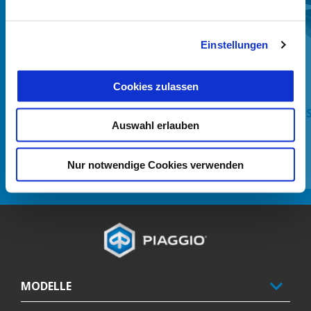
Einstellungen
Zurück
W
Cookies zulassen
COMFORT SADDLE
KIT
Auswahl erlauben
Nur notwendige Cookies verwenden
CHF 157
Footer
MODELLE