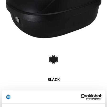
Item
1
of
Black
1
BLACK
CHF 179