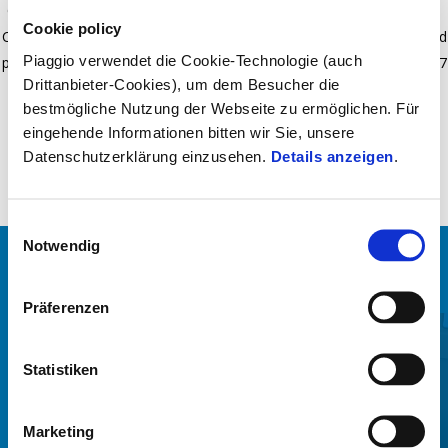
Quick-release, 32 Lt. capacity top-box (can hold a modular helmet).
Cookie policy
Cover painted the same colour as the vehicle. Piaggio logo Plate and
Piaggio verwendet die Cookie-Technologie (auch
possibility to mount the backrest (optional). Installation kit 1B003017
Drittanbieter-Cookies), um dem Besucher die
bestmögliche Nutzung der Webseite zu ermöglichen. Für
eingehende Informationen bitten wir Sie, unsere
Datenschutzerklärung einzusehen.
Details anzeigen
.
Einwilligungsauswahl
Notwendig
ALLES ANZEIGEN
Präferenzen
Item
1
of
6
Statistiken
Marketing