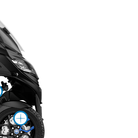
ore info on
e info on
on
More info on
More info on