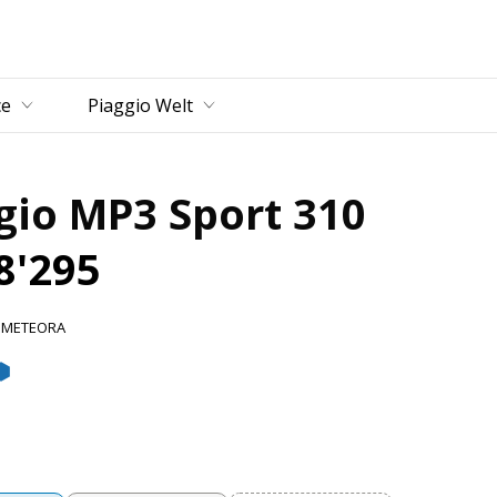
ce
Piaggio Welt
gio MP3 Sport 310
8'295
 METEORA
Meteora
igio Mercurio
Blu Zaffiro