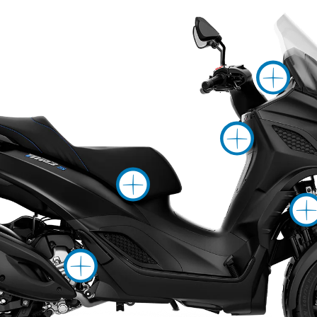
M
Mor
More info 
More info on