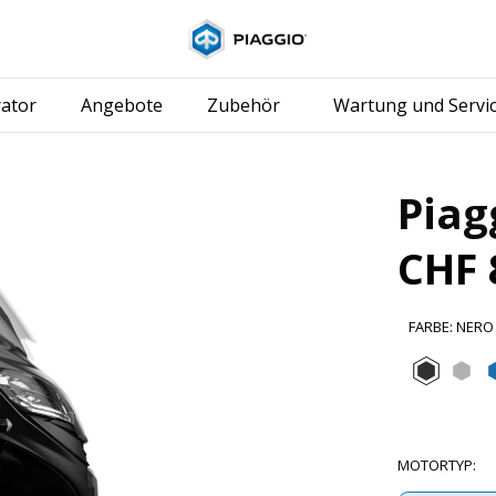
Skip to content
ator
Angebote
Zubehör
Wartung und Servi
Piag
CHF 
FARBE
:
NERO
Nero 
Gr
MOTORTYP
: