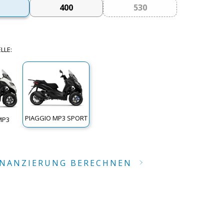
400
530
LLE
:
PIAGGIO MP3 SPORT
MP3
INANZIERUNG BERECHNEN