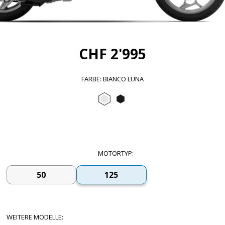
CHF 2'995
FARBE
:
BIANCO LUNA
Bianco Luna
Nero Abisso
MOTORTYP
:
50
125
WEITERE MODELLE
: