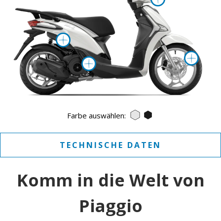
More info on
Mor
More info on
Bianco luna
Nero Abisso
Farbe auswählen:
TECHNISCHE DATEN
Komm in die Welt von
Piaggio