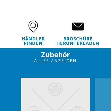
HÄNDLER
BROSCHÜRE
FINDEN
HERUNTERLADEN
Zubehör
ALLES ANZEIGEN
Item
1
of
6