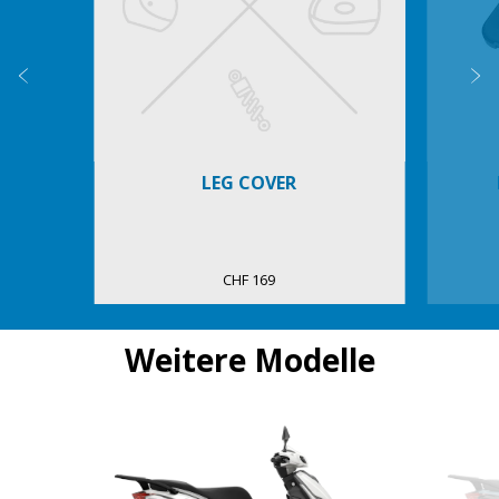
Zurück
W
LEG COVER
CHF 169
Weitere Modelle
Item
1
of
3