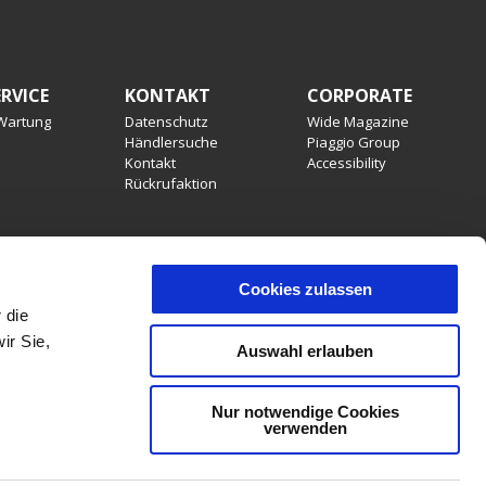
RVICE
KONTAKT
CORPORATE
 Wartung
Datenschutz
Wide Magazine
Händlersuche
Piaggio Group
Kontakt
Accessibility
Rückrufaktion
Cookies zulassen
s Händlers. Preisänderungen jederzeit und ohne Vorankündigung
 die
ngen von Ausstattung, Produktmerkmalen, Dekore oder
ir Sie,
ler, Farbfehler, Irrtümer, Änderungen und Auslaufartikel
Auswahl erlauben
rbindlich. In verschiedenen Ländern sind aufgrund gesetzlicher
 montagekosten sind nicht im Preis inbegriffen.
Nur notwendige Cookies
verwenden
DE
FR
IT
LAND ODER REGION AUSWÄHLEN