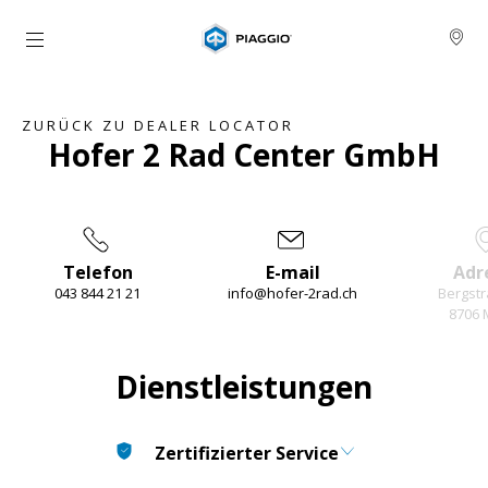
Skip to content
ZURÜCK ZU DEALER LOCATOR
Hofer 2 Rad Center GmbH
Telefon
E-mail
Adr
043 844 21 21
info@hofer-2rad.ch
Bergstr
8706 
Item
1
of
3
Dienstleistungen
Zertifizierter Service