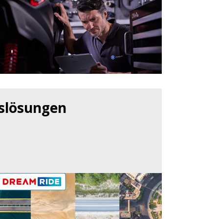
slösungen
N