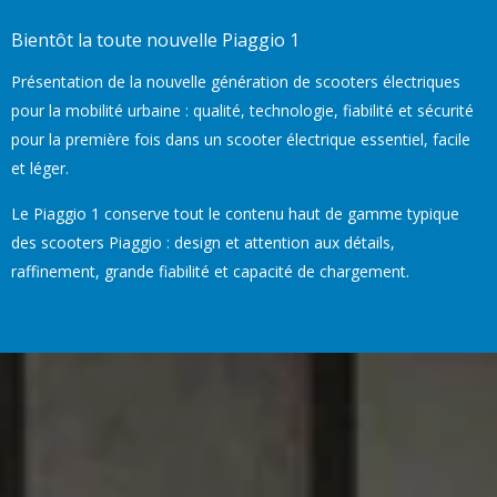
Bientôt la toute nouvelle Piaggio 1
Présentation de la nouvelle génération de scooters électriques
pour la mobilité urbaine : qualité, technologie, fiabilité et sécurité
pour la première fois dans un scooter électrique essentiel, facile
et léger.
Le Piaggio 1 conserve tout le contenu haut de gamme typique
des scooters Piaggio : design et attention aux détails,
raffinement, grande fiabilité et capacité de chargement.