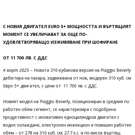
С НОВИЯ ДВИГАТЕЛ EURO 5+ МОЩНОСТТА И ВЪРТЯЩИЯТ
МОМЕНТ СЕ УВЕЛИЧАВАТ ЗА ОЩЕ ПО-
УДОВЛЕТВОРЯВАЩО ИЗЖИВЯВАНЕ ПРИ ШОФИРАНЕ
ОТ
11 700
ЛВ.
С ДДС
4 март 2025
– Новата 310-кубикова версия на Piaggio Beverly
дебютира на пазара, задвижвана от нов, модерен 310 куб. см
Евро 5+ двигател, с цени от 11 700 лв. с ДДС.
Новият модел на Piaggio Beverly, позициониран в средния по
работен обем сегмент, се характеризира с подобрена
продуктивност с иновативен едноцилиндров двигател с
водно охлаждане, електронен инжекцион и повишен работен
обем – от 278 на 310 куб. см; 27.7 к.с. и по-висок въртящ