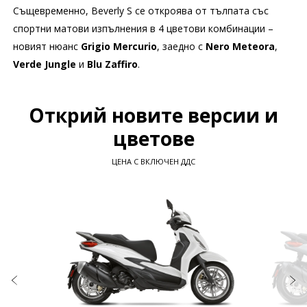
Същевременно, Beverly S се откроява от тълпата със
спортни матови изпълнения в 4 цветови комбинации –
новият нюанс
Grigio Mercurio
, заедно с
Nero Meteora
,
Verde Jungle
и
Blu Zaffiro
.
Открий новите версии и
цветове
ЦЕНА С ВКЛЮЧЕН ДДС
Item
1
of
6
Предходно
С