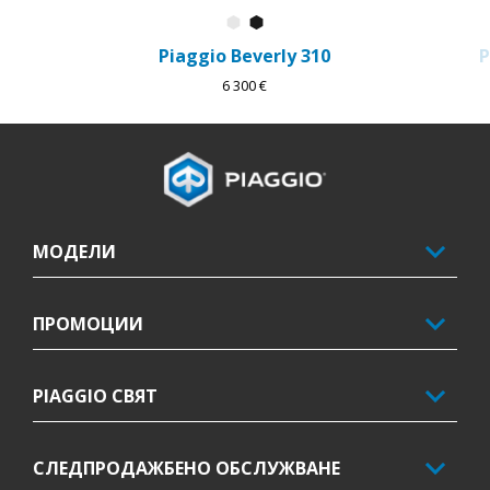
Bianco Luna
Nero Cosmo
Piaggio Beverly 310
P
6 300 €
Футър
МОДЕЛИ
ПРОМОЦИИ
PIAGGIO СВЯТ
СЛЕДПРОДАЖБЕНО ОБСЛУЖВАНЕ