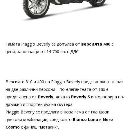
Гамата Piaggio Beverly се допълва от
версията 400
с
цени, започващи от 14 700 лв. с ДДС.
Версиите 310 и 400 на Piaggio Beverly представляват израз
на две различни персони – по-елегантната от тях е
представена от
Beverly
, докато
Beverly S
инкорпорира по-
дръзкия и спортен дух на скутера.
Piaggio Beverly се предлага в нова гама от гланцови
цветови комбинации, сред които
Bianco Luna
и
Nero
Cosmo
с финиш “металик”.