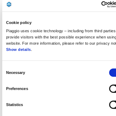
Cookie policy
Piaggio uses cookie technology – including from third parties
provide visitors with the best possible experience when usin
Новият Piaggio Beverly 310 е
перфектният скутер за
website. For more information, please refer to our privacy not
всички нужди – от ежедневните маршрути
в града
,
Show details
.
където пъргавината и маневреността са безценни,
до
средни и дълги извънградски пътувания
,
включително с пътник, когато скутерът демонстрира
Consent
впечатляващите си мощност, прецизност и ускорение,
Necessary
Selection
които създават чувство за лекота на карането.
Егрономията и изпъленението на скутера
допълват
Preferences
цялостния комфорт
.
Statistics