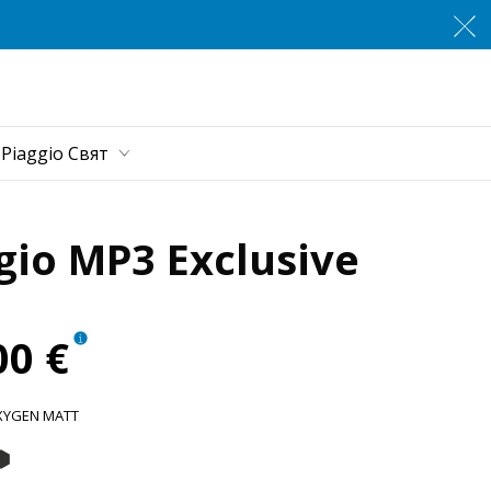
а страница
Piaggio Cвят
gio MP3 Exclusive
00 €
XYGEN MATT
xygen Matt
igio Titanio Matt
Nero Meteora