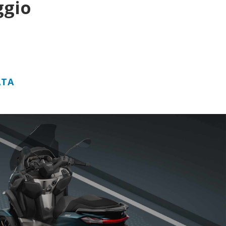
ggio
АТА