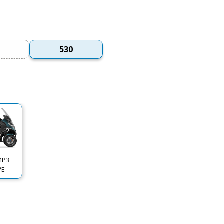
530
MP3
VE