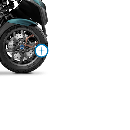
рмация на
Повече инф