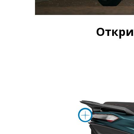
Откр
Повеч