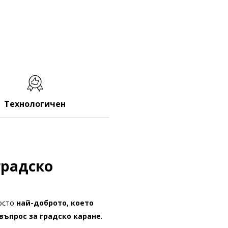
Технологичен
градско
росто
най-доброто, което
въпрос за градско каране
.