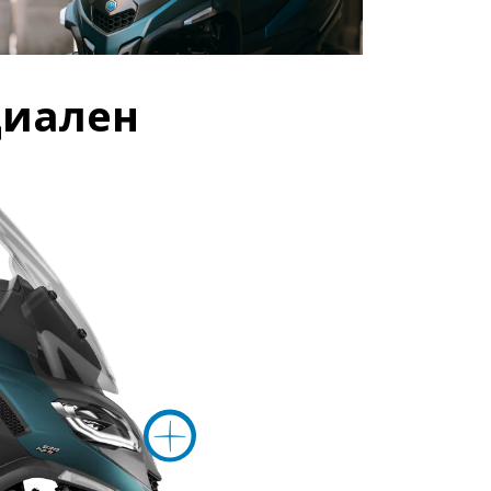
циален
Повече информация
вече информация н
Повече инф
формация на