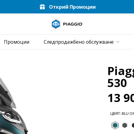
Открий Промоции
Основн
бно
Промоции
Следпродажбено обслужване
Piag
530
13 9
ЦВЯТ
:
BLU O
Blu O
Gr