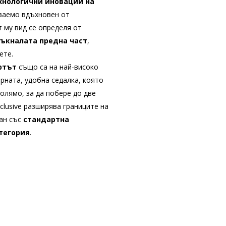
хнологични иновации на
езаемо вдъхновен от
 му вид се определя от
ъкналата предна част
,
ете.
ртът
също са на най-високо
рната, удобна седалка, която
олямо, за да побере до две
xclusive разширява границите на
ран със
стандартна
тегория
.