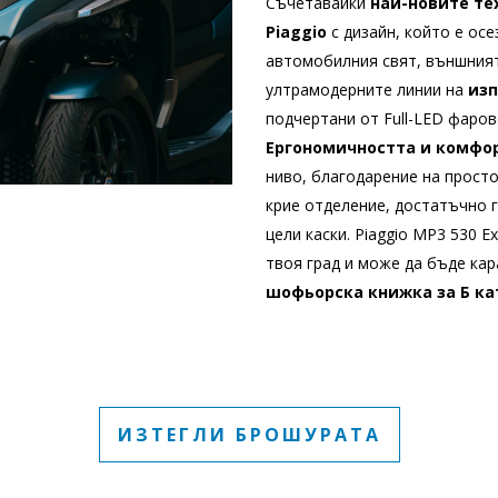
Съчетавайки
най-новите те
Piaggio
с дизайн, който е ос
автомобилния свят, външният
ултрамодерните линии на
изп
подчертани от Full-LED фаров
Ергономичността и комфо
ниво, благодарение на просто
крие отделение, достатъчно г
цели каски. Piaggio MP3 530 E
твоя град и може да бъде ка
шофьорска книжка за Б ка
ИЗТЕГЛИ БРОШУРАТА