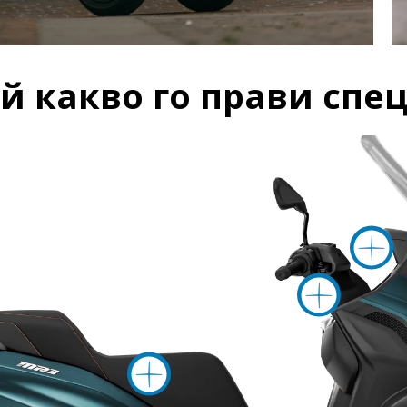
ий какво го прави спе
По
е информация на
Повече ин