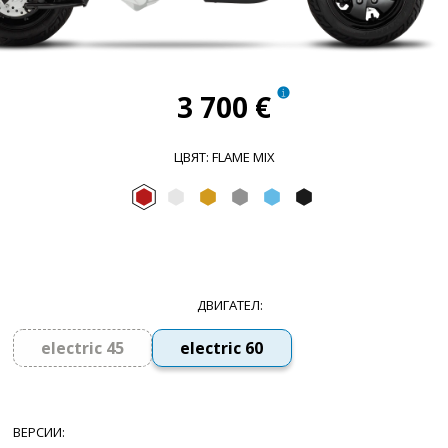
3 700 €
ЦВЯТ
:
FLAME MIX
Flame mix
Forever White
Sunshine Mix
Forever Grey
Arctic Mix
Forever Black
ДВИГАТЕЛ
:
electric 45
electric 60
ВЕРСИИ
: