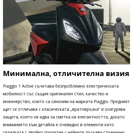
Минимална, отличителна визия
Piaggio 1 Active съчетава безпроблемно електрическата
мобилност със същия оригинален стил, качество и
инженерство, които са синоним на марката Piaggio. Предният
щит се отличава с класическата „вратовръзка“ и осигурява
защита, която не идва за сметка на елегантността, докато
вниманието към детайла е очевидно в елементи като
седалката с двойно покритие с нейните лъскави странични