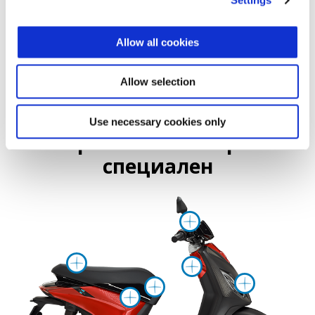
Settings
Allow all cookies
Allow selection
Use necessary cookies only
Открий какво го прави
специален
Повече ин
Повече информация н
Повече ин
Повеч
Повече инфор
Повече информац