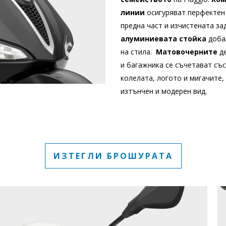
линии
осигуряват перфектен
предна част и изчистената за
алуминиевата стойка
добав
на стила.
Матовочерните
д
и багажника се съчетават съ
колелата, логото и мигачите, 
изтънчен и модерен вид.
ИЗТЕГЛИ БРОШУРАТА