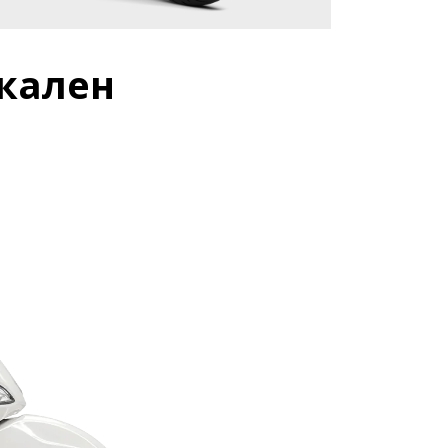
икален
че информация на
Повече информация
ция на