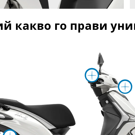
рий какво го прави ун
Пове
Повече информа