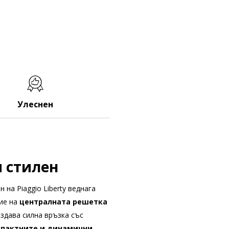
Улеснен
и стилен
 на Piaggio Liberty веднага
ие на
централната решетка
ъздава силна връзка със
пактните и динамични