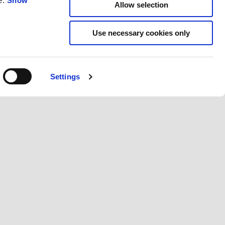
e.
Show
Allow selection
Use necessary cookies only
АТА
Settings
ии
Сле