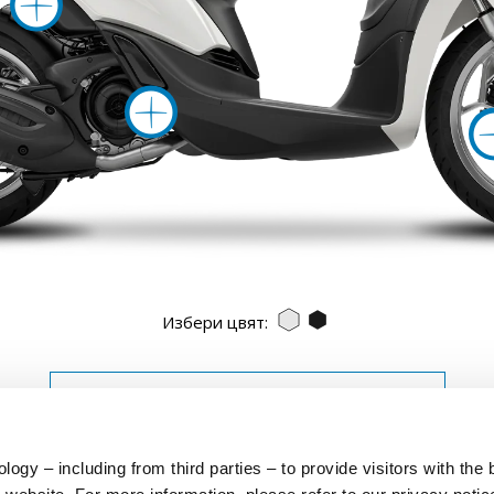
Повече инф
BIANCO LUNA
NERO ABISSO
Избери цвят:
ТЕХНИЧЕСКИ СПЕЦИФИКАЦИИ
ogy – including from third parties – to provide visitors with the 
овядайте в света на Pia