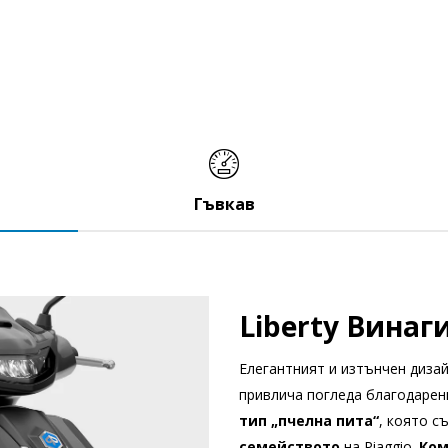
Гъвкав
Liberty Винаг
Елегантният и изтънчен дизайн
привлича погледа благодарен
тип „пчелна пита“
, която с
семейството
на Piaggio.
Ком