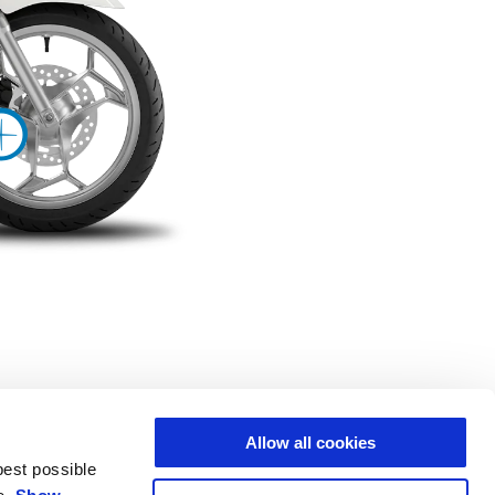
ормация на
Повече информаци
Allow all cookies
best possible
ggio