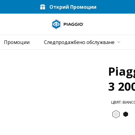
Открий Промоции
Основн
бно
Промоции
Следпродажбено обслужване
Piag
3 20
ЦВЯТ
:
BIANC
Bianc
Ne