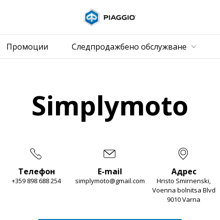
Основн
бно
Промоции
Следпродажбено обслужване
Simplymoto
Телефон
E-mail
Адрес
+359 898 688 254
simplymoto@gmail.com
Hristo Smirnenski,
Voenna bolnitsa Blvd
9010 Varna