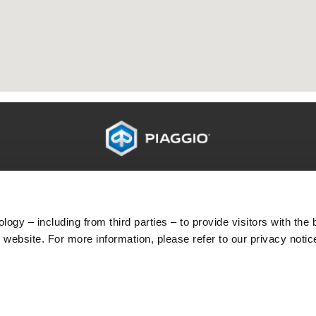
IO СВЯТ
СЛЕДПРОДАЖБЕНО ОБСЛУЖВАНЕ
и
Следпродажбено обслужване
я
4-годишна гаранция
ogy – including from third parties – to provide visitors with the 
Планирана поддръжка
website. For more information, please refer to our privacy notic
Оригинални резервни части
Premium Warranty