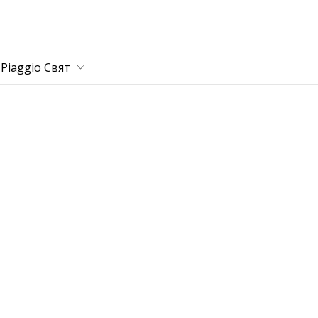
а страница
Piaggio Cвят