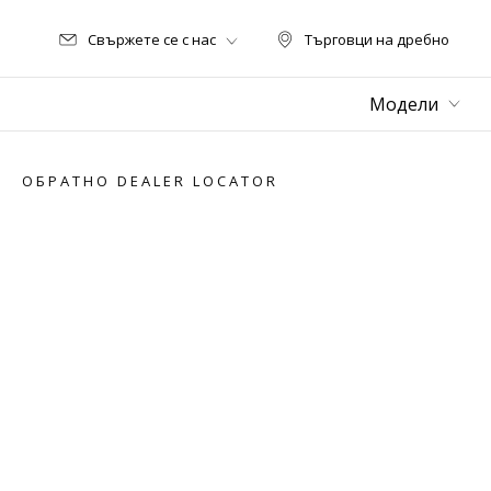
Свържете се с нас
Търговци на дребно
Търговци на дре
Модели
ОБРАТНО DEALER LOCATOR
Item
1
of