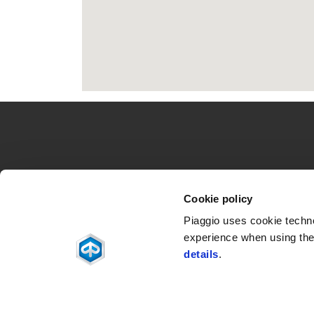
Футър
МОДЕЛИ
ПРОМОЦИИ
PIAGG
Cookie policy
Piaggio MP3
Промоции
Новин
Beverly
Истори
Piaggio uses cookie technol
Medley
experience when using the 
Liberty
Piaggio 1
details
.
Facebook
Instagram
Twitter
Youtube