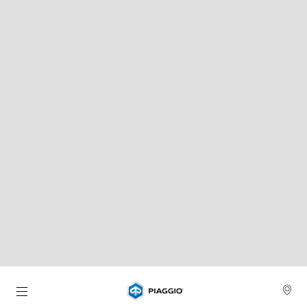
Ga naar de hoofdcontent
TERUG NAAR MODELLEN
Piaggio 1
pause