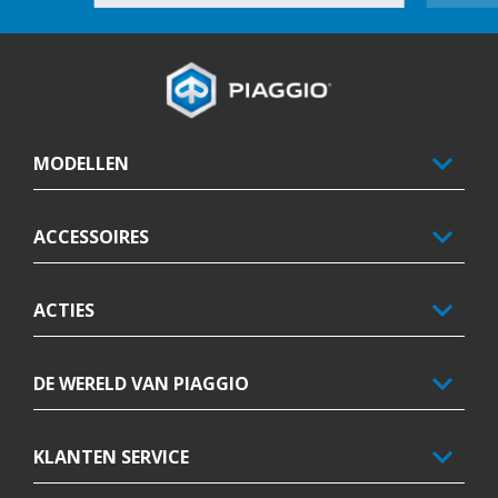
Voettekst
MODELLEN
ACCESSOIRES
AFSPRAAK
DEALERS
CONFIGUREREN
BROCHURE
TESTRIT
ACTIES
DE WERELD VAN PIAGGIO
KLANTEN SERVICE