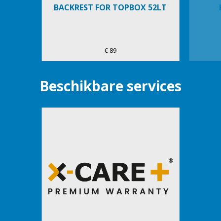
BACKREST FOR TOPBOX 52LT
€ 89
Beschikbare services
Item
1
of
1