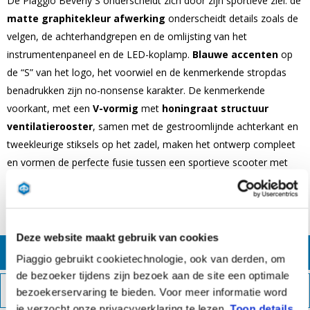
De Piaggio Beverly S onderscheidt zich door zijn sportieve ziel: de
matte graphitekleur afwerking
onderscheidt details zoals de
velgen, de achterhandgrepen en de omlijsting van het
instrumentenpaneel en de LED-koplamp.
Blauwe accenten
op
de “S” van het logo, het voorwiel en de kenmerkende stropdas
benadrukken zijn no-nonsense karakter. De kenmerkende
voorkant, met een
V-vormig
met
honingraat structuur
ventilatierooster
, samen met de gestroomlijnde achterkant en
tweekleurige stiksels op het zadel, maken het ontwerp compleet
en vormen de perfecte fusie tussen een sportieve scooter met
hoge wielen en een krachtige GT.
Deze website maakt gebruik van cookies
CONFIGUREREN
Piaggio gebruikt cookietechnologie, ook van derden, om
de bezoeker tijdens zijn bezoek aan de site een optimale
DOWNLOAD DE BROCHURE
bezoekerservaring te bieden. Voor meer informatie word
je verzocht onze privacyverklaring te lezen.
Toon details
.