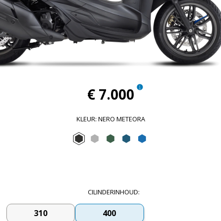
€ 7.000
KLEUR
:
NERO METEORA
Nero Meteora
Grigio Mercurio
Verde Jungle
Blu Lapis
Blu Zaffiro
CILINDERINHOUD
:
310
400