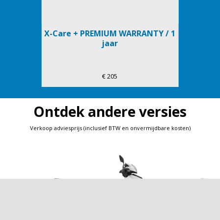
X-Care + PREMIUM WARRANTY / 1
jaar
€ 205
Ontdek andere versies
Verkoop adviesprijs (inclusief BTW en onvermijdbare kosten)
Item
1
of
5
Vorige
D