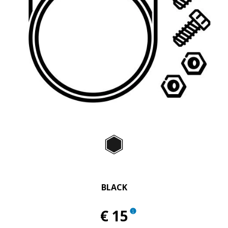
Item
1
of
Black
1
BLACK
€ 15