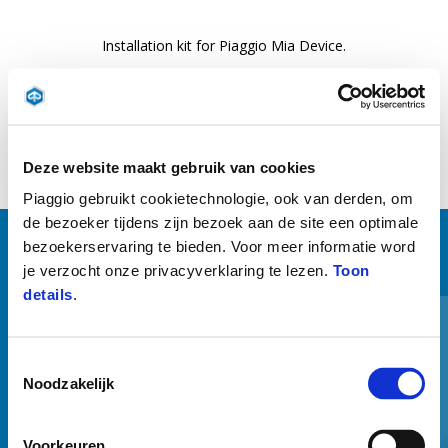
Installation kit for Piaggio Mia Device.
Deze website maakt gebruik van cookies
Piaggio gebruikt cookietechnologie, ook van derden, om
de bezoeker tijdens zijn bezoek aan de site een optimale
bezoekerservaring te bieden. Voor meer informatie word
BEKIJK ALLES
je verzocht onze privacyverklaring te lezen.
Toon
details
.
Item
1
of
6
Toestemmingsselectie
Noodzakelijk
Voorkeuren