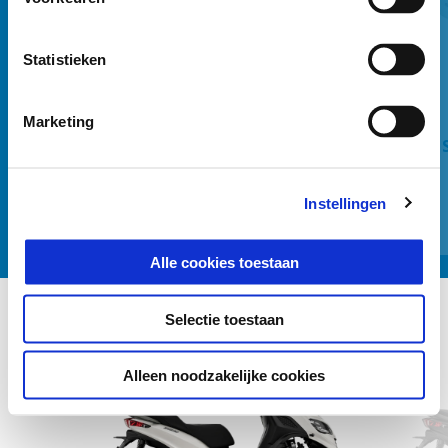
Vorige
D
Statistieken
Marketing
HEATING HANDGRIPS MP3 400HPE
KIT
Instellingen
€ 119
Alle cookies toestaan
Selectie toestaan
Item
1
of
Alleen noodzakelijke cookies
2