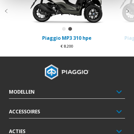
Vorige
D
Bianco Luna
Grigio Grafite
Piaggio MP3 310 hpe
Pia
€ 8.200
Voettekst
MODELLEN
ACCESSOIRES
ACTIES