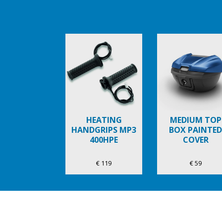
Item
1
of
6
HEATING
MEDIUM TOP
HANDGRIPS MP3
BOX PAINTED
400HPE
COVER
€ 119
€ 59