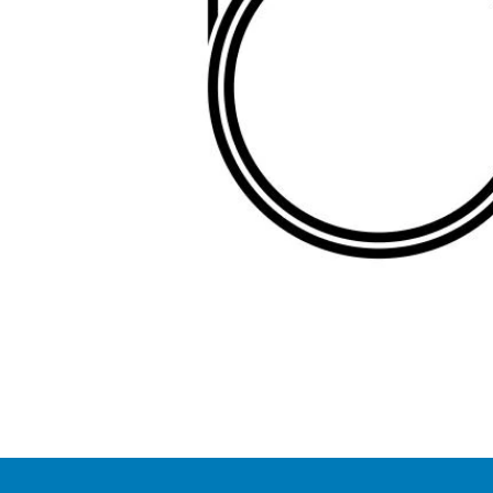
Item
1
of
1