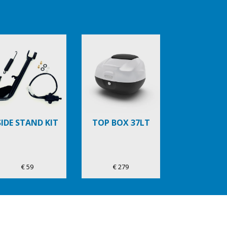
SIDE STAND KIT
TOP BOX 37LT
€ 59
€ 279