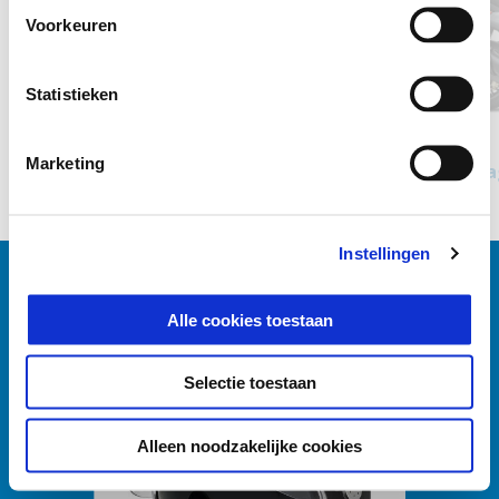
Voorkeuren
Vorige
D
Statistieken
Bianco Luna
Nero Cosmo
Marketing
Piaggio Beverly 310 hpe
Pia
€ 5.900
Instellingen
BEKIJK ALLES
Alle cookies toestaan
Item
1
of
1
Selectie toestaan
Alleen noodzakelijke cookies