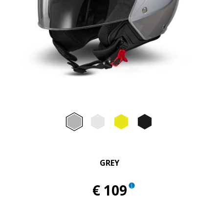
Item
1
of
Grey
Bianco Luna
Yellow Sole
Black
2
GREY
€ 109