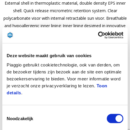
External shell in thermoplastic material, double density EPS inner
shell. Quick release micrometric retention system. Clear
polycarbonate visor with internal retractable sun visor. Breathable
and hypoallergenic inner lining; Inner lining designed in innovative
luxury design, thermoforming to reduce seams. Front air intake
ventilation. ECE 06 approval. Weight approximately 1300 gr.
Deze website maakt gebruik van cookies
Piaggio gebruikt cookietechnologie, ook van derden, om
de bezoeker tijdens zijn bezoek aan de site een optimale
bezoekerservaring te bieden. Voor meer informatie word
je verzocht onze privacyverklaring te lezen.
Toon
details
.
Item
Toestemmingsselectie
1
of
Noodzakelijk
17