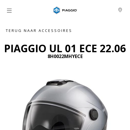
Ga naar de hoofdcontent
TERUG NAAR ACCESSOIRES
PIAGGIO UL 01 ECE 22.06
8H0022MHYECE
Vorige
De