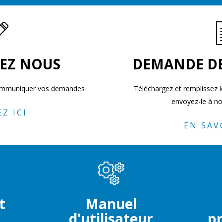
EZ NOUS
DEMANDE D
communiquer vos demandes
Téléchargez et remplissez
envoyez-le à no
Z ICI
EN SAV
t
Manuel
d'utilisateur
pr