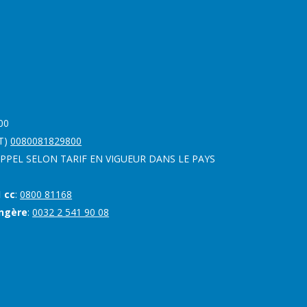
00
T)
0080081829800
APPEL SELON TARIF EN VIGUEUR DANS LE PAYS
 cc
:
0800 81168
angère
:
0032 2 541 90 08