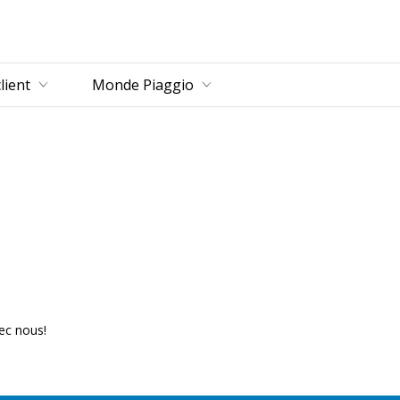
u principal
lient
Monde Piaggio
ec nous!