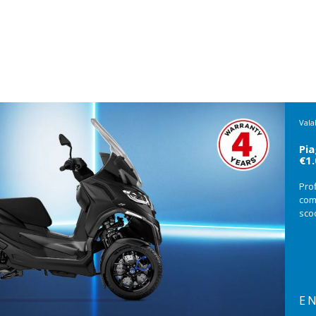
Vala
Pia
€1
Pro
com
scoo
EN