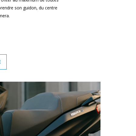
e prendre son guidon, du centre
ènera.
E