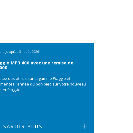
ble jusqu'au
31 août 2026
ggio MP3 400 avec une remise de
.000
fitez des offres sur la gamme Piaggio et
mencez l'année du bon pied sur votre nouveau
ter Piaggio.
 SAVOIR PLUS