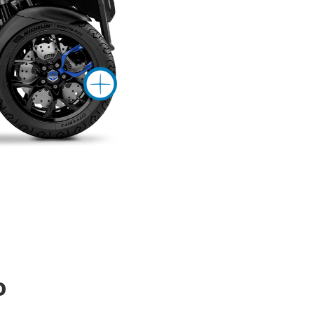
ations sur
Plus d'inform
tt
o