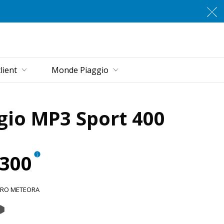
u principal
lient
Monde Piaggio
gio MP3 Sport 400
.300
ERO METEORA
Meteora
anco Luna
Grigio Titanio Matt