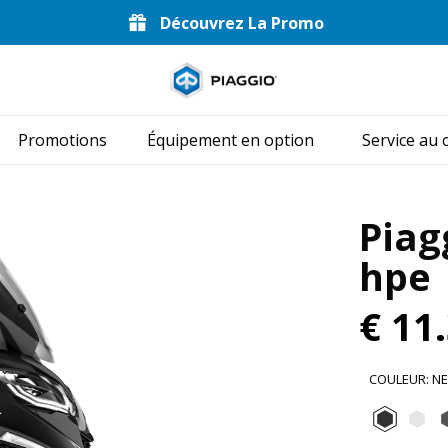
Découvrez La Promo
Aller au conten
Promotions
Équipement en option
Service au c
Piag
hpe
€ 11
COULEUR
:
N
Nero 
Bi