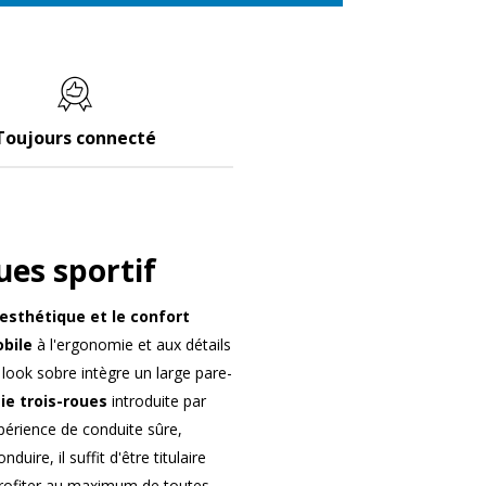
Toujours connecté
ues sportif
esthétique et le confort
obile
à l'ergonomie et aux détails
 look sobre intègre un large pare-
e trois-roues
introduite par
périence de conduite sûre,
duire, il suffit d'être titulaire
rofiter au maximum de toutes