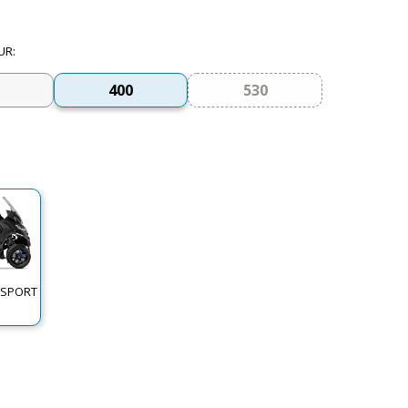
UR
:
400
530
 SPORT