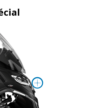
écial
Plus d'informations s
s d'informations sur
Plus d'infor
mations sur