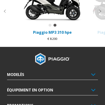
Précédent
S
Bianco Luna
Grigio Grafite
Piaggio MP3 310 hpe
Pia
€ 8.200
Bas de page
MODELÈS
ÉQUIPEMENT EN OPTION