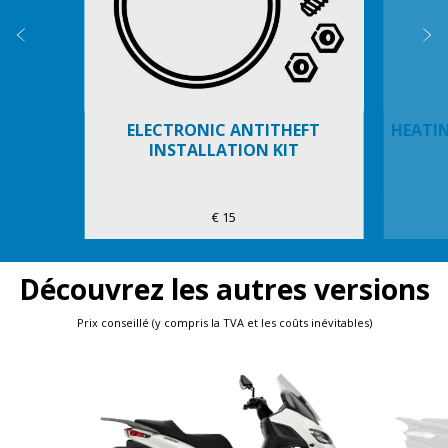
Précédent
S
ELECTRONIC ANTITHEFT
HEATI
INSTALLATION KIT
€ 15
Découvrez les autres versions
Prix conseillé (y compris la TVA et les coûts inévitables)
Item
1
of
3