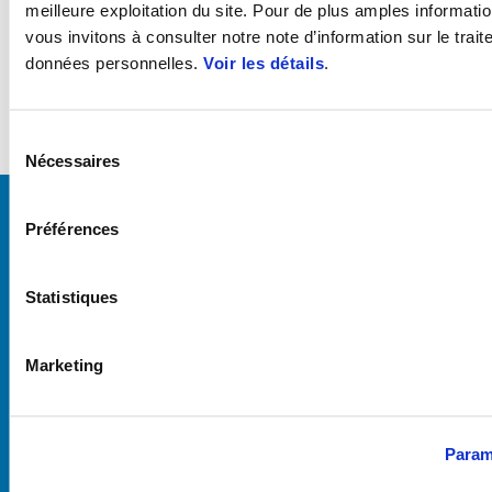
meilleure exploitation du site. Pour de plus amples informati
vous invitons à consulter notre note d’information sur le trai
données personnelles.
Voir les détails
.
CONFIGUREZ
PRENEZ
Sélection
VOTRE SCOOTER
RENDEZ-VOUS
Nécessaires
du
consentement
Préférences
Statistiques
Marketing
Param