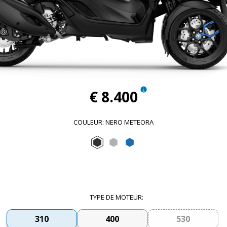
€ 8.400
COULEUR
:
NERO METEORA
Nero Meteora
Grigio Mercurio
Blu Zaffiro
TYPE DE MOTEUR
:
310
400
530