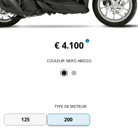
€ 4.100
COULEUR
:
NERO ABISSO
Nero Abisso
Grigio Astrale
TYPE DE MOTEUR
:
125
200