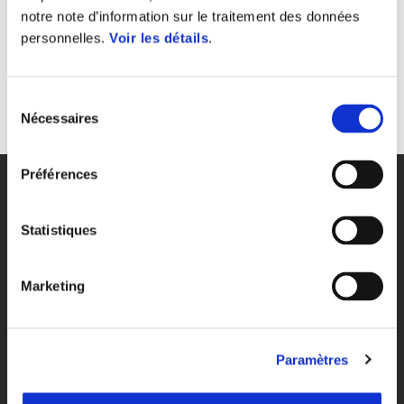
notre note d’information sur le traitement des données
personnelles.
Voir les détails
.
OOPS !
Une erreur s'est produite et il a été impossible de
compléter la demande. Veuillez essayer plus tard.
Visitez la
page d'accueil
du site ou utilisez le champ de recherche.
Sélection
Nécessaires
du
consentement
Préférences
Bas de page
Statistiques
MODELÈS
Marketing
ÉQUIPEMENT EN OPTION
Paramètres
PROMOTIONS