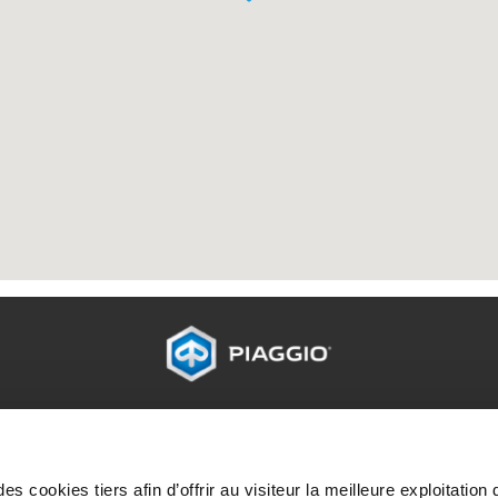
ROMOTIONS
MONDE PIAGGIO
SERVICE AU CLI
omotions
Histoire
Services après-vent
Actualités
Garantie 4 ans
s cookies tiers afin d’offrir au visiteur la meilleure exploitation 
Entretien programm