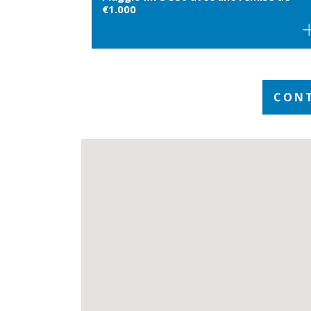
€1.000
CONT