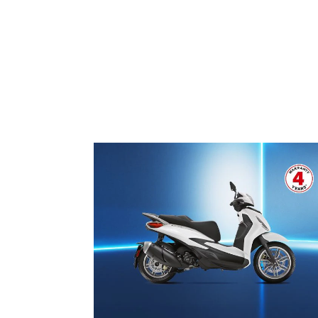
1
of
3