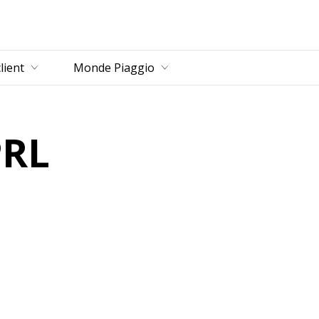
u principal
lient
Monde Piaggio
PRL