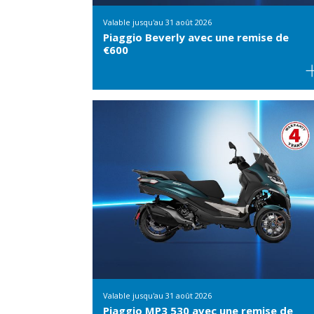
Valable jusqu'au
31 août 2026
Piaggio Beverly avec une remise de
€600
Valable jusqu'au
31 août 2026
Piaggio MP3 530 avec une remise de