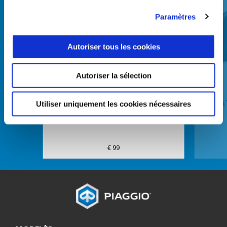
Paramètres
Autoriser tous les cookies
Précédent
S
Autoriser la sélection
HEATED HANDGRIPS KIT
HEA
Utiliser uniquement les cookies nécessaires
€ 99
Bas de page