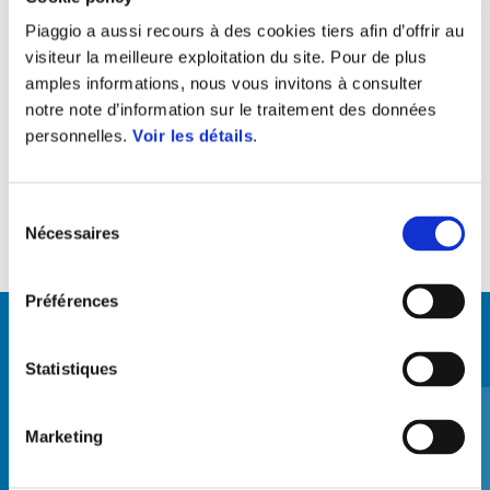
Control the energy absorbed by electrical devices installed on the
Piaggio a aussi recours à des cookies tiers afin d’offrir au
vehicle, ensuring battery duration and sufcient energy to start the
visiteur la meilleure exploitation du site. Pour de plus
amples informations, nous vous invitons à consulter
vehicle. Two separate buttons & 4 temperature levels for both leg
notre note d’information sur le traitement des données
cover and handgrips heating units (to be purchased separately).
personnelles.
Voir les détails
.
Sélection
Nécessaires
du
consentement
Préférences
VOIR TOUS
Statistiques
Item
1
of
6
Marketing