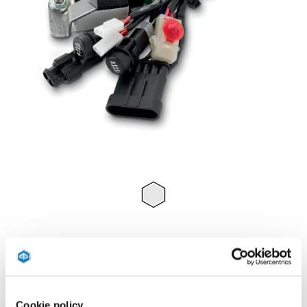
Item
1
of
1
€ 189
Cookie policy