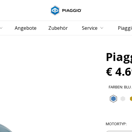
zurück zum Hauptinha
Angebote
Zubehör
Service
Piagg
Piag
€ 4.
FARBEN
:
BLU
Blu A
Bi
MOTORTYP
: