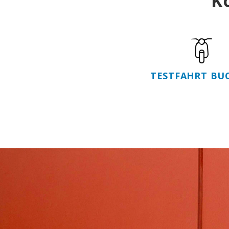
K
TESTFAHRT BU