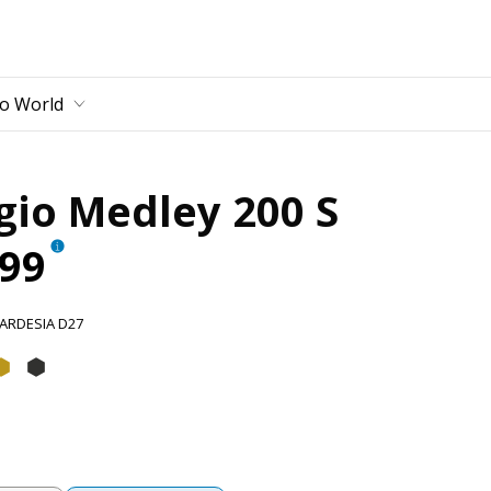
lt
io World
gio Medley 200 S
699
 ARDESIA D27
rdesia D27
anco Luna
Oro Opaco L10
Nero Meteora