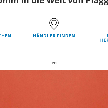
omm in die Welt von Piagg
CHEN
HÄNDLER FINDEN
HE
1/11