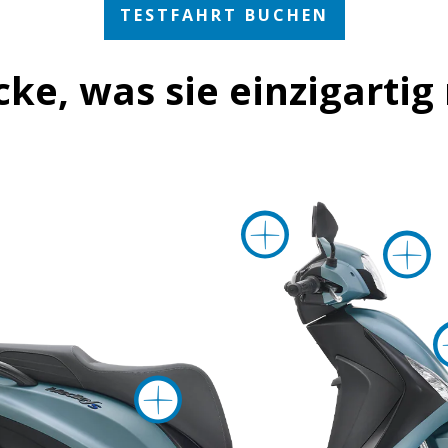
TESTFAHRT BUCHEN
cke, was sie einzigarti
mehr I
mehr Inform