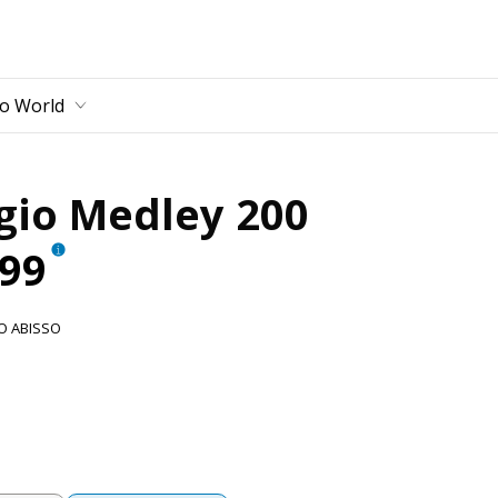
lt
io World
gio Medley 200
599
O ABISSO
Abisso
igio Astrale