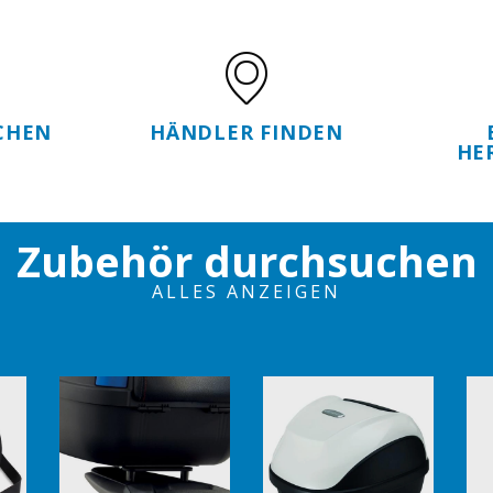
CHEN
HÄNDLER FINDEN
HE
Zubehör durchsuchen
ALLES ANZEIGEN