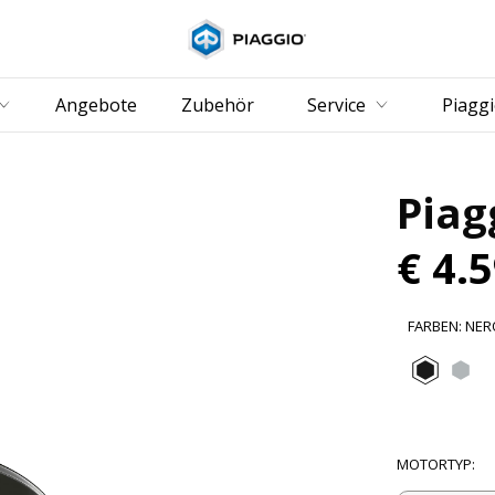
zurück zum Hauptinha
Angebote
Zubehör
Service
Piagg
Piag
€ 4.
FARBEN
:
NER
Nero 
Gr
MOTORTYP
: