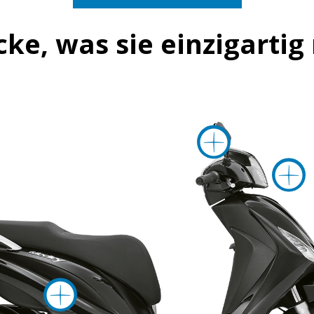
cke, was sie einzigarti
mehr
mehr Informati