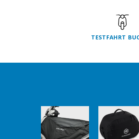
TESTFAHRT BU
Item
1
of
6