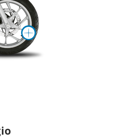
ationen
mehr Informat
io