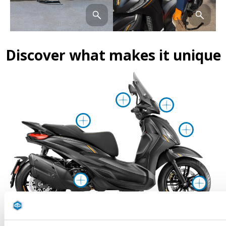
Discover what makes it unique
mehr Informa
mehr I
mehr Informationen
mehr
mehr Informationen
me