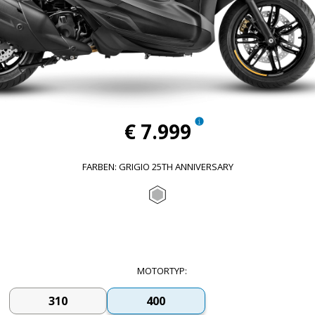
€ 7.999
FARBEN
:
GRIGIO 25TH ANNIVERSARY
Grigio 25th anniversary
MOTORTYP
:
310
400