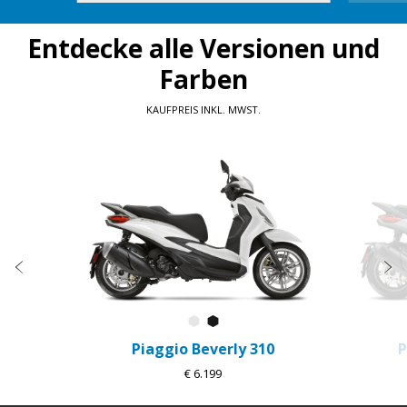
Entdecke alle Versionen und
Farben
KAUFPREIS INKL. MWST.
Item
1
of
5
zurück
w
Bianco Luna
Nero Cosmo
Piaggio Beverly 310
P
€ 6.199