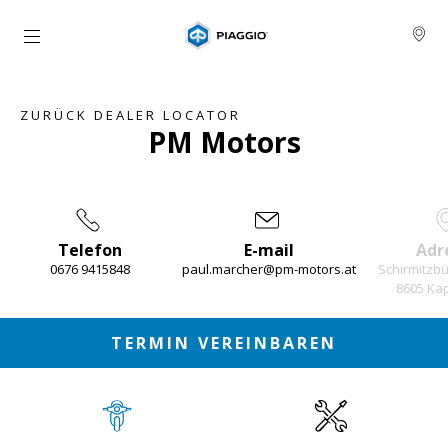
zurück zum Hauptinhalt
ZURÜCK DEALER LOCATOR
PM Motors
Telefon
E-mail
Adr
0676 9415848
paul.marcher@pm-motors.at
Schirmitzbü
8605 Ka
Item
1
of
4
TERMIN VEREINBAREN