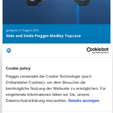
gültig bis
31 August 2026
Ride and Smile Piaggio Medley Topcase
Cookie policy
Service
Piaggio verwendet die Cookie-Technologie (auch
Drittanbieter-Cookies), um dem Besucher die
bestmögliche Nutzung der Webseite zu ermöglichen. Für
Zertifizierter Service
eingehende Informationen bitten wir Sie, unsere
Bekleidung und Gadgets
Datenschutzerklärung einzusehen.
Details anzeigen
.
Überprüfung