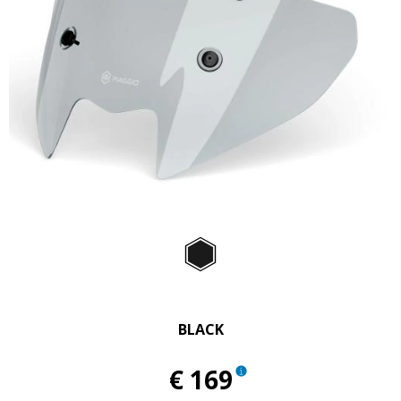
Item
1
of
Black
1
BLACK
€ 169