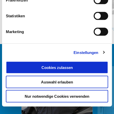
Präferenzen
zurück
w
Statistiken
Nero Meteora
Bianco Luna
Grigio Titanio Matt
Piaggio MP3 400 Sport
Pia
Marketing
€ 11.999
Einstellungen
ALLES ANZEIGEN
Cookies zulassen
Item
1
of
6
Auswahl erlauben
Nur notwendige Cookies verwenden