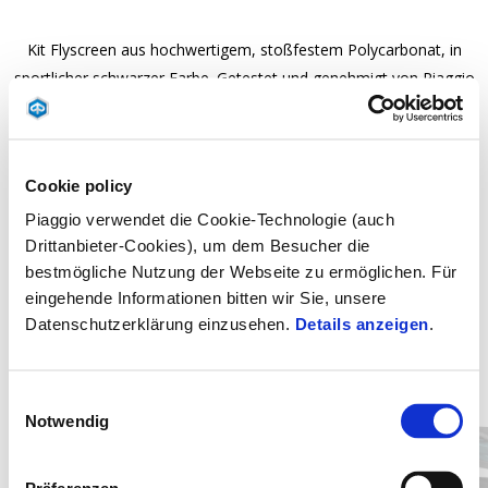
Kit Flyscreen aus hochwertigem, stoßfestem Polycarbonat, in
sportlicher schwarzer Farbe. Getestet und genehmigt von Piaggio
R&D Center. CE-Homologation für den europäischen Markt.
Cookie policy
Piaggio verwendet die Cookie-Technologie (auch
Drittanbieter-Cookies), um dem Besucher die
bestmögliche Nutzung der Webseite zu ermöglichen. Für
eingehende Informationen bitten wir Sie, unsere
Datenschutzerklärung einzusehen.
Details anzeigen
.
Item
1
of
Einwilligungsauswahl
2
Notwendig