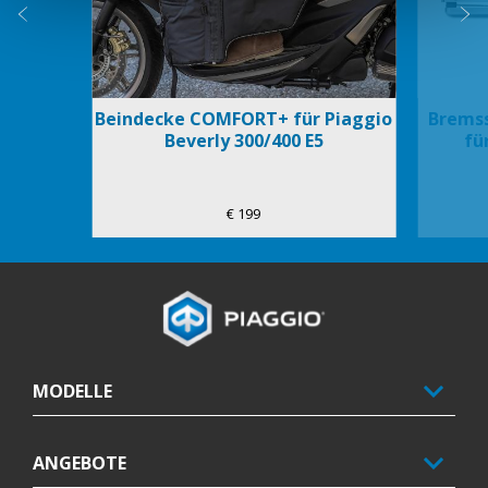
zurück
w
Beindecke COMFORT+ für Piaggio
Bremss
Beverly 300/400 E5
fü
€ 199
Fußnote
MODELLE
ANGEBOTE