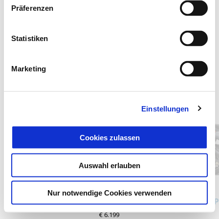
Präferenzen
Statistiken
Marketing
Item
1
of
4
Einstellungen
Cookies zulassen
zurück
w
Auswahl erlauben
Bianco Luna
Nero Cosmo
Nur notwendige Cookies verwenden
Piaggio Beverly 310
P
€ 6.199