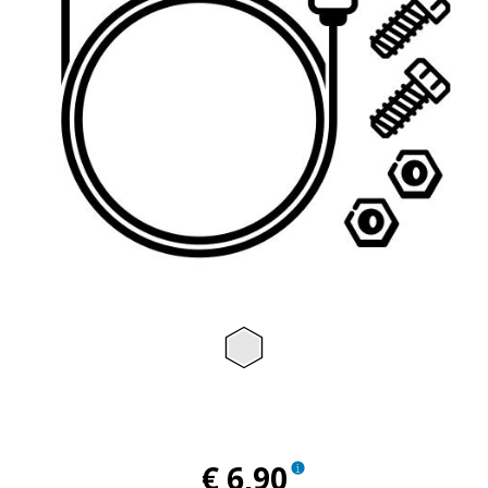
Item
1
of
1
€ 6,90