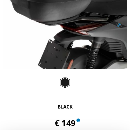
Item
1
of
Black
1
BLACK
€ 149