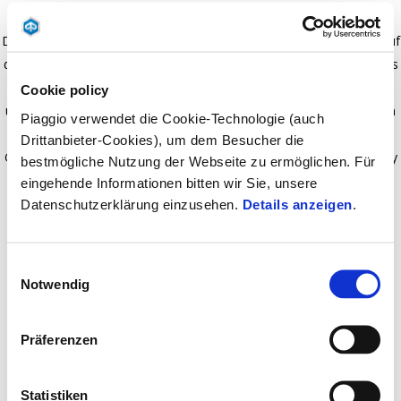
Dieses Topcase wurde für die Piaggio 1 entwickelt (zu montieren auf
dem dafür vorgesehenen Heckgepäckträger, separat erhältlich). Das
Fahrzeug profitiert vom neutralem Design, dem aggressivem Preis
Cookie policy
und der vollen Sicherheit, die dank einer perfekten Balance auf dem
Piaggio verwendet die Cookie-Technologie (auch
Fahrzeug und einer stabilen Befestigung gewährleistet wird. -
Drittanbieter-Cookies), um dem Besucher die
Geprägte schwarze Farbe mit rotem Kunststoffeinsatz - Plug & Play
bestmögliche Nutzung der Webseite zu ermöglichen. Für
auf speziellem Original-Heckträger - Aggressiver Preispunkt -
eingehende Informationen bitten wir Sie, unsere
Tragfähigkeit: ein Helm
Datenschutzerklärung einzusehen.
Details anzeigen
.
Einwilligungsauswahl
Notwendig
Präferenzen
Statistiken