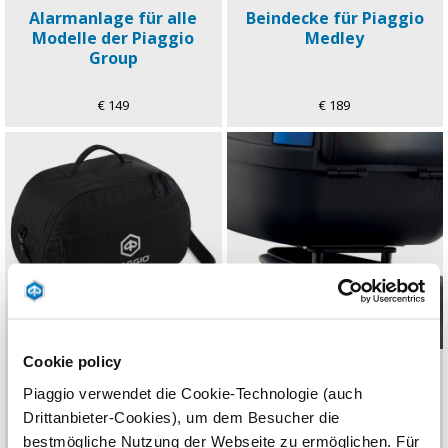
Alarmanlage für alle
Beindecke für Piaggio
Modelle der Piaggio
Medley
Group
€ 149
€ 189
Cookie policy
Innentasche für 37 Lt. Top
Montageträger Top Case
Case Piaggio
32l für Piaggio Medley
Piaggio verwendet die Cookie-Technologie (auch
Medley/Beverly
Drittanbieter-Cookies), um dem Besucher die
bestmögliche Nutzung der Webseite zu ermöglichen. Für