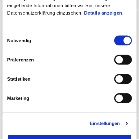
€ 69
€ 149
eingehende Informationen bitten wir Sie, unsere
Datenschutzerklärung einzusehen.
Details anzeigen
.
Einwilligungsauswahl
Notwendig
Präferenzen
Statistiken
Montageträger Top Case
Outdoor Faltgarage für
37l für Piaggio Medley
Piaggio Medley
Marketing
€ 139
€ 129
Einstellungen